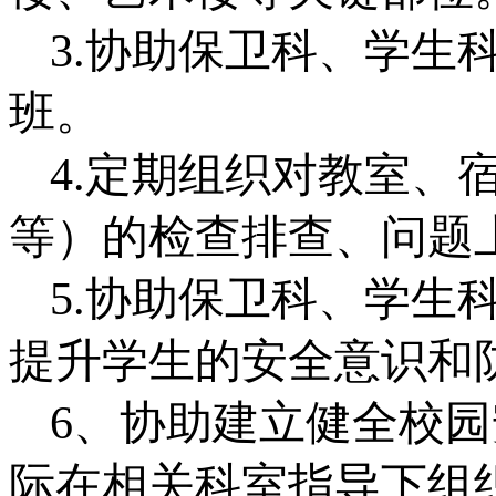
3.协助保卫科
、学生
班。
4.
定期
组织
对
教室、
等）
的
检查排查、
问题
5.
协助保卫科、学生
提升
学生
的安全意识和
6、协助建立
健全校园
际
在
相关科室指导下
组